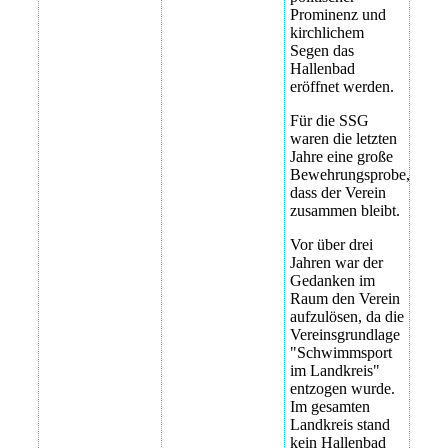
Trainingsstart
Vereinsausflug
Prominenz und
23.Sptember
Kletterpark im
kirchlichem
2025 -- endlich
Allgäu
Segen das
nach über drei
Hallenbad
Jahren
Vereinsausflug
eröffnet werden.
Kletterpark im
Trainingsstart
Allgäu
Für die SSG
23.Sptember
waren die letzten
2025 -- endlich
Vereinsausflug
Jahre eine große
nach über drei
Kletterpark im
Bewehrungsprobe,
Jahren
Allgäu
dass der Verein
zusammen bleibt.
Trainingsstart
Vereinsausflug
23.Sptember
Kletterpark im
Vor über drei
2025 -- endlich
Allgäu
Jahren war der
nach über drei
Gedanken im
Jahren
Vereinsausflug
Raum den Verein
Kletterpark im
aufzulösen, da die
Trainingsstart
Allgäu
Vereinsgrundlage
23.Sptember
"Schwimmsport
2025 -- endlich
Vereinsausflug
im Landkreis"
nach über drei
Kletterpark im
entzogen wurde.
Jahren
Allgäu
Im gesamten
Landkreis stand
Trainingsstart
Vereinsausflug
kein Hallenbad