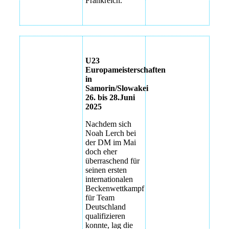
Frankreich.
technisches
U23
Probetraining im
Bezirksmeisterschaften
Europameisterschaften
neuen
2025 in
in
Gartenhallenbad
Bobingen
Samorin/Slowakei
26. bis 28.Juni
IMG_4812
Bezirksmeisterschaften
2025
2025 in
technisches
Nachdem sich
Bobingen
Probetraining im
Noah Lerch bei
neuen
der DM im Mai
Bezirksmeisterschaften
Gartenhallenbad
doch eher
2025 in
überraschend für
Bobingen
technisches
seinen ersten
Probetraining im
internationalen
Bezirksmeisterschaften
neuen
Beckenwettkampf
2025 in
Gartenhallenbad
für Team
Bobingen
Deutschland
technisches
qualifizieren
Bezirksmeisterschaften
Probetraining im
konnte, lag die
2025 in