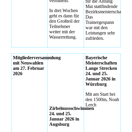
vermitteln.
für die Anfang
Mai stattfindende
In drei Wochen
Bezirksmeisterschaften.
geht es dann für
Das
den Großteil der
Trainergespann
Teilnehmer
war mit den
weiter mit der
Leistungen sehr
Wasserrettung.
zufrieden.
Mitgliederversammlung
Bayerische
mit Neuwahlen
Meisterschaften
Zirbelnuss
am 27. Februar
Lange Strecken
Augsburg
2026
24. und 25.
Januar 2026 in
Zirbelnuss
Würzburg
Augsburg
Mit am Start bei
Zirbelnuss
den 1500m, Noah
Augsburg
Lerch
Zirbelnussschwimmen
24. und 25.
Januar 2026 in
Augsburg