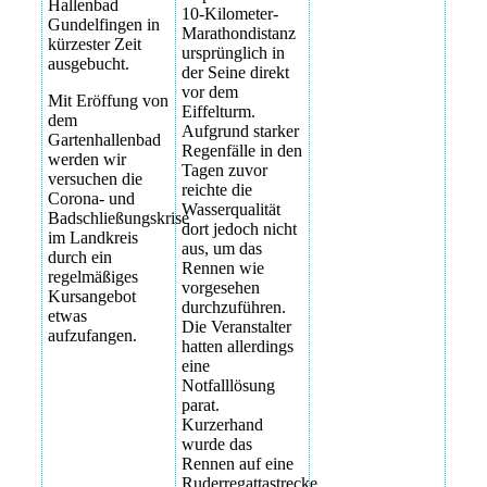
Hallenbad
10-Kilometer-
Gundelfingen in
Marathondistanz
kürzester Zeit
ursprünglich in
ausgebucht.
der Seine direkt
vor dem
Mit Eröffung von
Eiffelturm.
dem
Aufgrund starker
Gartenhallenbad
Regenfälle in den
werden wir
Tagen zuvor
versuchen die
reichte die
Corona- und
Wasserqualität
Badschließungskrise
dort jedoch nicht
im Landkreis
aus, um das
durch ein
Rennen wie
regelmäßiges
vorgesehen
Kursangebot
durchzuführen.
etwas
Die Veranstalter
aufzufangen.
hatten allerdings
eine
Notfalllösung
parat.
Kurzerhand
wurde das
Rennen auf eine
Ruderregattastrecke