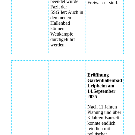
beendet wurde.
Freiwasser sind.
Fazit der
SSG`ler: Auch in
dem neuen
Hallenbad
können
Wettkämpfe
durchgeführt
werden.
Trainingsstart
Vereinsausflug
Eröffnung
23.Sptember
Kletterpark im
Gartenhallenbad
2025 -- endlich
Allgäu
Leipheim am
nach über drei
14.September
Jahren
Vereinsausflug
2025
Kletterpark im
Trainingsstart
Allgäu
Nach 11 Jahren
23.Sptember
Planung und über
2025 -- endlich
Vereinsausflug
3 Jahren Bauzeit
nach über drei
Kletterpark im
konnte endlich
Jahren
Allgäu
feierlich mit
politischer