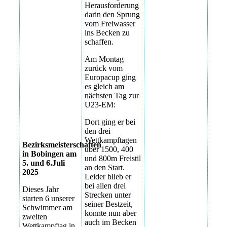
neuen
Herausforderung
Bobingen
Gartenhallenbad
darin den Sprung
vom Freiwasser
Bezirksmeisterschaften
technisches
ins Becken zu
2025 in
Probetraining im
schaffen.
Bobingen
neuen
Gartenhallenbad
Am Montag
Bezirksmeisterschaften
zurück vom
2025 in
technisches
Europacup ging
Bobingen
Probetraining im
es gleich am
neuen
nächsten Tag zur
Bezirksmeisterschaften
Gartenhallenbad
U23-EM:
2025 in
Bobingen
technisches
Dort ging er bei
Probetraining im
den drei
neuen
Wettkampftagen
Bezirksmeisterschaften
Gartenhallenbad
über 1500, 400
in Bobingen am
und 800m Freistil
5. und 6.Juli
technisches
an den Start.
2025
Probetraining im
Leider blieb er
neuen
bei allen drei
Dieses Jahr
Gartenhallenbad
Strecken unter
starten 6 unserer
seiner Bestzeit,
Schwimmer am
technisches
konnte nun aber
zweiten
Probetraining im
auch im Becken
Wettkampftag in