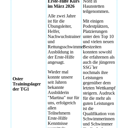
04-08-19-22-26
Erste-Hilfe Kurs
Nord in
im März 2026
Haunstetten
IMG_7814
teilgenommen.
Alle zwei Jahre
SWQF5939
ist für die
Mit einigen
Übungsleiter,
Podestplätzen,
IMG_7853
Helfer,
Platzierungen
Nachwuchstrainer
unter den Top 10
IMG_7856
und
und vielen neuen
Rettungsschwimmer
Bestzeiten
IMG_7870
Ausbildung in
konnten sowohl
der Erste-Hilfe
die erfahrenen als
IMG_7851
angesagt.
auch die jüngeren
SSG`ler
Wieder mal
IMG_7868
nochmals ihre
konnte unsere
Leistungen
Oster
seit Jahren
gegenüber dem
Trainingslager
bekannte
letzten Wettkampf
der TG1
Ausbilderin
steigern. Audruck
"Martina" nur für
für die mehr als
uns, erfolgreich
guten Leistungen
allen
ist die
Teilnehmern
Qualifikation von
Erste-Hilfe
Schwimmerinnen
Kenntnisse
und Schwimmer