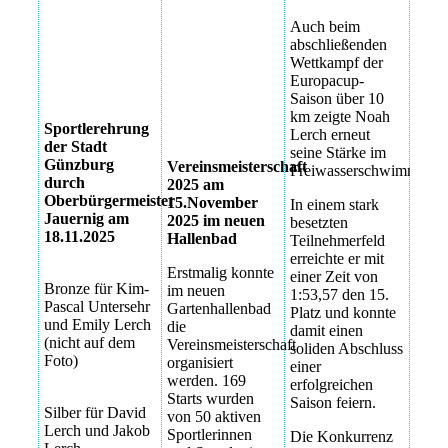
Auch beim
Sportlerehrung
abschließenden
2025 in
Wettkampf der
Günzburg
Europacup-
Saison über 10
km zeigte Noah
Sportlerehrung
Lerch erneut
der Stadt
seine Stärke im
Günzburg
Vereinsmeisterschaft
Freiwasserschwimmen.
durch
2025 am
Oberbürgermeister
15.November
In einem stark
Jauernig am
2025 im neuen
besetzten
18.11.2025
Hallenbad
Teilnehmerfeld
erreichte er mit
Erstmalig konnte
einer Zeit von
Bronze für Kim-
im neuen
1:53,57 den 15.
Pascal Untersehr
Gartenhallenbad
Platz und konnte
und Emily Lerch
die
damit einen
(nicht auf dem
Vereinsmeisterschaft
soliden Abschluss
Foto)
organisiert
einer
werden. 169
erfolgreichen
Starts wurden
Saison feiern.
Silber für David
von 50 aktiven
Lerch und Jakob
Sportlerinnen
Die Konkurrenz