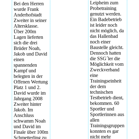
Leipheim zum
Bei den Herren
Probetraining
wurde Frank
genutzt werden.
Anderhofstadt
Ein Badebetrieb
Zweiter in seiner
ist leider noch
Altersklasse.
nicht möglich, da
Über 200m
das Hallenbad
Lagen lieferten
noch einer
sich die drei
Baustelle gleicht.
Brüder Noah,
Dennoch hatten
Jakob und David
die SSG´ler die
einen
Möglichkeit vom
spannenden
Zweckverband
Kampf und
eine
belegten in der
Trainingseinheit
Offenen Wertung
der dem
Platz 1 und 2.
technischen
David wurde im
Testbetrieb dient,
Jahrgang 2008
bekommen. 60
Zweiter hinter
Sportler und
Jakob. Im
Sportlerinnen aus
Anschluss
allen
schwamm Noah
Trainingsgruppen
und David im
konnten es gar
Finale über 100m
nicht mehr
Schmetterling zu