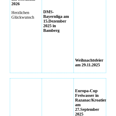
2026
IMG_6898
DMS-
Herzlichen
Bayernliga am
IMG_6934
Glückwunsch
15.Dezember
2025 in
IMG_6928
Bamberg
IMG_6918
IMG_6910
IMG_6906
Weihnachtsfeier
am 29.11.2025
Sportlerehrung
Europa-Cup
2025 in
Freiwasser in
Günzburg
Razanac/Kroatien
am
Sportlerehrung
27.September
2025 in
2025
Günzburg