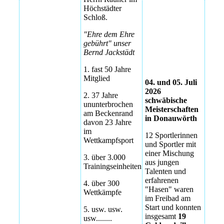
Bezirksmeisterschaften
Höchstädter
2026
Schloß.
"Ehre dem Ehre
Bezirksmeisterschaften
gebührt" unser
2026
Bernd Jackstädt
Bezirksmeisterschaften
1. fast 50 Jahre
2026
Mitglied
04. und 05. Juli
2026
2. 37 Jahre
schwäbische
ununterbrochen
Meisterschaften
am Beckenrand
in Donauwörth
davon 23 Jahre
im
12 Sportlerinnen
Wettkampfsport
und Sportler mit
einer Mischung
3. über 3.000
aus jungen
Trainingseinheiten
Talenten und
erfahrenen
4. über 300
"Hasen" waren
Wettkämpfe
im Freibad am
Start und konnten
5. usw. usw.
insgesamt
19
usw........