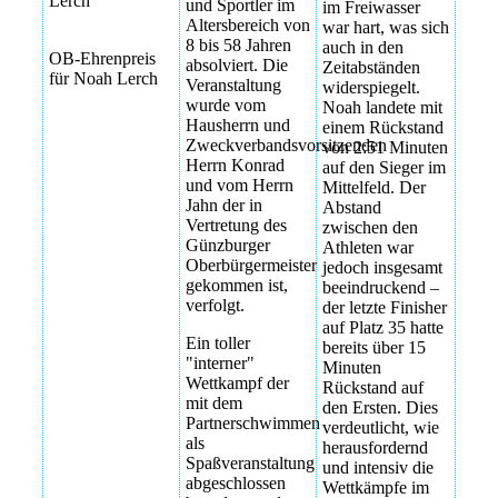
Lerch
und Sportler im
im Freiwasser
Altersbereich von
war hart, was sich
8 bis 58 Jahren
auch in den
OB-Ehrenpreis
absolviert. Die
Zeitabständen
für Noah Lerch
Veranstaltung
widerspiegelt.
wurde vom
Noah landete mit
Hausherrn und
einem Rückstand
Zweckverbandsvorsitzenden
von 2:51 Minuten
Herrn Konrad
auf den Sieger im
und vom Herrn
Mittelfeld. Der
Jahn der in
Abstand
Vertretung des
zwischen den
Günzburger
Athleten war
Oberbürgermeister
jedoch insgesamt
gekommen ist,
beeindruckend –
verfolgt.
der letzte Finisher
auf Platz 35 hatte
Ein toller
bereits über 15
"interner"
Minuten
Wettkampf der
Rückstand auf
mit dem
den Ersten. Dies
Partnerschwimmen
verdeutlicht, wie
als
herausfordernd
Spaßveranstaltung
und intensiv die
abgeschlossen
Wettkämpfe im