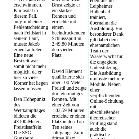
ebenfalls im
erschwimmen.
Brust zeigte er
Leipheimer
Kuriosität in
ein starkes
Hallenbad
diesem Fall,
Rennen und
trainiert,
aufgrund einer
erreichte mit
übernahm die
Fehlentscheidung
einem
Ausbildung. Ein
nach Fehlstart in
beeindruckenden
besonderer Dank
seinem Lauf,
Schlussspurt in
gilt dabei dem
musste Jakob
2:49,80 Minuten
ehrenamtlichen
erneut antreten.
den vierten
Team der
Eine neue
Platz.
Wasserwacht für
Bestzeit war
die engagierte
somit nicht mehr
Unterstützung.
David Klement
möglich, da er
Die Ausbildung
qualifizierte sich
hier zu viele
umfasste mehrere
über 100 Meter
Körner hat liegen
Module. Neben
Freistil und zeigte
lassen müssen.
einer
dort ein mutiges
verpflichtenden
Den Höhepunkt
Rennen. Mit
Online-Schulung
des
einer Zeit von
mit
Wettkampftages
1:03,59 Minuten
abschließender
bildeten die
erreichte er einen
theoretischer
4×100-Meter-
Platz in den Top
Prüfung stand
Freistilstaffeln.
Ten seines
auch die
Die SSG
Jahrgangs. Zum
praktische
Günzburg-
dritten Platz