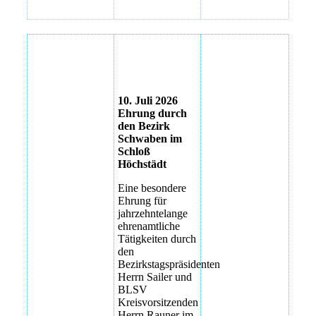
BerndJackstädt
Bezirksmeisterschaften
2026
Bezirksmeisterschaften
10. Juli 2026
2026
Ehrung durch
den Bezirk
Bezirksmeisterschaften
Schwaben im
2026
Schloß
Höchstädt
Bezirksmeisterschaften
2026
Eine besondere
Ehrung für
Bezirksmeisterschaften
jahrzehntelange
2026
ehrenamtliche
Tätigkeiten durch
Bezirksmeisterschaften
den
2026
Bezirkstagspräsidenten
Herrn Sailer und
Bezirksmeisterschaften
BLSV
2026
Kreisvorsitzenden
Herrn Rauner im