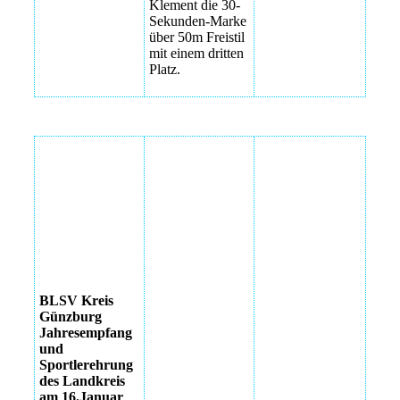
Klement die 30-
Sekunden-Marke
über 50m Freistil
mit einem dritten
Platz.
Gruppenbild der
IMG_6849
geehrten Sportler
IMG_6862
Manfred Klimke
IMG_6868
Noah Lerch
IMG_6869
IMG_6871
BLSV Kreis
Günzburg
IMG_6852
Jahresempfang
und
IMG_6873
Sportlerehrung
des Landkreis
IMG_6884
am 16.Januar