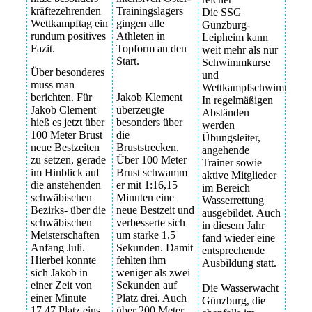
kräftezehrenden
Trainingslagers
Die SSG
Wettkampftag ein
gingen alle
Günzburg-
rundum positives
Athleten in
Leipheim kann
Fazit.
Topform an den
weit mehr als nur
Start.
Schwimmkurse
Über besonderes
und
muss man
Wettkampfschwimmen.
berichten. Für
Jakob Klement
In regelmäßigen
Jakob Clement
überzeugte
Abständen
hieß es jetzt über
besonders über
werden
100 Meter Brust
die
Übungsleiter,
neue Bestzeiten
Bruststrecken.
angehende
zu setzen, gerade
Über 100 Meter
Trainer sowie
im Hinblick auf
Brust schwamm
aktive Mitglieder
die anstehenden
er mit 1:16,15
im Bereich
schwäbischen
Minuten eine
Wasserrettung
Bezirks- über die
neue Bestzeit und
ausgebildet. Auch
schwäbischen
verbesserte sich
in diesem Jahr
Meisterschaften
um starke 1,5
fand wieder eine
Anfang Juli.
Sekunden. Damit
entsprechende
Hierbei konnte
fehlten ihm
Ausbildung statt.
sich Jakob in
weniger als zwei
einer Zeit von
Sekunden auf
Die Wasserwacht
einer Minute
Platz drei. Auch
Günzburg, die
17,47 Platz eins
über 200 Meter