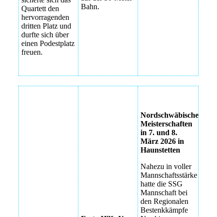
Bahn.
Quartett den
hervorragenden
dritten Platz und
durfte sich über
einen Podestplatz
freuen.
IMG_7760
ErsteHilfe Kurs
Nordschwäbische_26
2026
Nordschwäbische
IMG_7858
Meisterschaften
ErsteHilfeKurs
in 7. und 8.
IMG_7798
2026
März 2026 in
Haunstetten
IMG_7808
ErsteHilfeKurs
2026
Nahezu in voller
IMG_7782
Mannschaftsstärke
ErsteHilfeKurs
hatte die SSG
XHLV1154
2026
Mannschaft bei
den Regionalen
PHOTO-2026-
Bestenkkämpfe