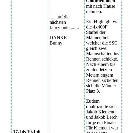
Goldmedaillen
mit nach Hause
nehmen.
..... auf die
Ein Highlight war
nächsten
die 4x400F
Jahrzehnte .......
Staffel der
DANKE
Männer, bei
Bunny
welcher die SSG
gleich zwei
Mannschaften ins
Rennen schickte.
Nach einem bis
zu den letzten
Bayerische
Metern engem
Meisterschaften
Rennen sicherten
2026 in
sich die Männer
Würzburg
Platz 3.
Bayerische
Zudem
Meisterschaften
qualifizierte sich
2026 in
Jakob Klement
Würzburg
und Jakob Lerch
für je ein Finale.
Für Klement war
17. bis 19.Juli