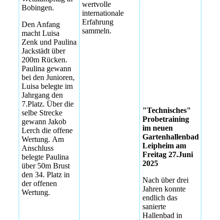
neuen
wertvolle
Bobingen.
Gartenhallenbad
internationale
Erfahrung
Den Anfang
technisches
sammeln.
macht Luisa
Probetraining im
Zenk und Paulina
neuen
Jackstädt über
Gartenhallenbad
200m Rücken.
Paulina gewann
technisches
bei den Junioren,
Probetraining im
Luisa belegte im
neuen
Jahrgang den
Gartenhallenbad
7.Platz. Über die
"Technisches"
selbe Strecke
Probetraining
gewann Jakob
im neuen
Lerch die offene
Gartenhallenbad
Wertung.
Am
Leipheim am
Anschluss
Freitag 27.Juni
belegte Paulina
2025
über 50m Brust
den 34. Platz in
Nach über drei
der offenen
Jahren konnte
Wertung.
endlich das
sanierte
Hallenbad in