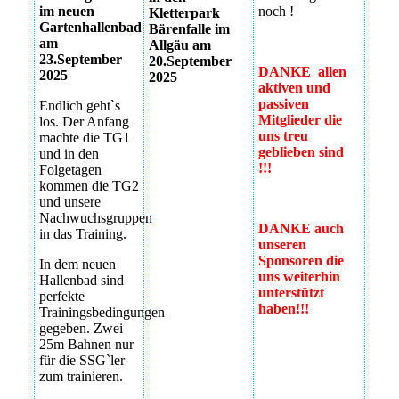
im neuen
noch !
Kletterpark
Gartenhallenbad
Bärenfalle im
am
Allgäu am
23.September
20.September
DANKE allen
2025
2025
aktiven und
passiven
Endlich geht`s
Mitglieder die
los. Der Anfang
uns treu
machte die TG1
geblieben sind
und in den
!!!
Folgetagen
kommen die TG2
und unsere
Nachwuchsgruppen
DANKE auch
in das Training.
unseren
Sponsoren die
In dem neuen
uns weiterhin
Hallenbad sind
unterstützt
perfekte
haben!!!
Trainingsbedingungen
gegeben. Zwei
25m Bahnen nur
für die SSG`ler
zum trainieren.