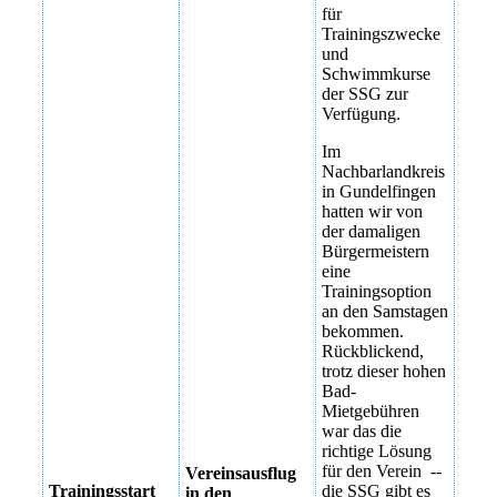
23.Sptember
Kletterpark im
für
2025 -- endlich
Allgäu
Trainingszwecke
nach über drei
und
Jahren
Vereinsausflug
Schwimmkurse
Kletterpark im
der SSG zur
Trainingsstart
Allgäu
Verfügung.
23.Sptember
2025 -- endlich
Vereinsausflug
Im
nach über drei
Kletterpark im
Nachbarlandkreis
Jahren
Allgäu
in Gundelfingen
hatten wir von
Trainingsstart
Vereinsausflug
der damaligen
23.Sptember
Kletterpark im
Bürgermeistern
2025 -- endlich
Allgäu
eine
nach über drei
Trainingsoption
Jahren
Vereinsausflug
an den Samstagen
Kletterpark im
bekommen.
Trainingsstart
Allgäu
Rückblickend,
23.Sptember
trotz dieser hohen
2025 -- endlich
Vereinsausflug
Bad-
nach über drei
Kletterpark im
Mietgebühren
Jahren
Allgäu
war das die
richtige Lösung
für den Verein --
Vereinsausflug
Trainingsstart
die SSG gibt es
in den