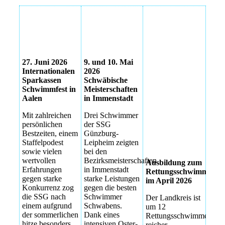
Schwimmfest
SSG Team
Rettungsschwimmer
Aalen
Bezirksmeisterschaften
Ausbildung zum
Rettungsschwimmer
27. Juni 2026
9. und 10. Mai
Ausbildung zum
Internationalen
2026
Rettungsschwimmer
Sparkassen
Schwäbische
Schwimmfest in
Meisterschaften
Ausbildung zum
Aalen
in Immenstadt
Rettungsschwimer
Mit zahlreichen
Drei Schwimmer
Ausbildung zum
persönlichen
der SSG
Rettungsschwimmer
Bestzeiten, einem
Günzburg-
Staffelpodest
Leipheim zeigten
IMG_E8113
sowie vielen
bei den
wertvollen
Bezirksmeisterschaften
Ausbildung zum
Erfahrungen
in Immenstadt
Rettungsschwimmer
gegen starke
starke Leistungen
im April 2026
Konkurrenz zog
gegen die besten
die SSG nach
Schwimmer
Der Landkreis ist
einem aufgrund
Schwabens.
um 12
der sommerlichen
Dank eines
Rettungsschwimmer
hitze besonders
intensiven Oster-
reicher